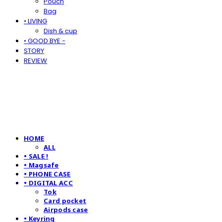
Pouch
Bag
• LIVING
Dish & cup
• GOOD BYE -
STORY
REVIEW
HOME
ALL
• SALE !
• Magsafe
• PHONE CASE
• DIGITAL ACC
Tok
Card pocket
Airpods case
• Keyring