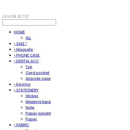
LOG IN
로그인
HOME
ALL
• SALE !
• Magsafe
• PHONE CASE
• DIGITAL ACC
Tok
Card pocket
Airpods case
• Keyring
• STATIONERY
Sticker
Masking tape
Note
Paper weight
Paper
• FABRIC