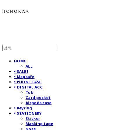
honokaa
HOME
ALL
• SALE !
• Magsafe
• PHONE CASE
• DIGITAL ACC
Tok
Card pocket
Airpods case
• Keyring
• STATIONERY
Sticker
Masking tape
Note