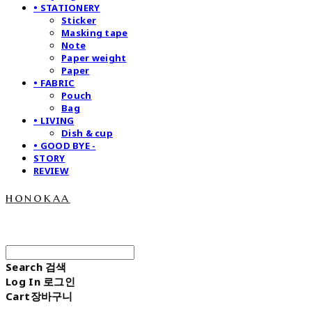
• STATIONERY
Sticker
Masking tape
Note
Paper weight
Paper
• FABRIC
Pouch
Bag
• LIVING
Dish & cup
• GOOD BYE -
STORY
REVIEW
honokaa
Search
검색
Log In
로그인
Cart
장바구니