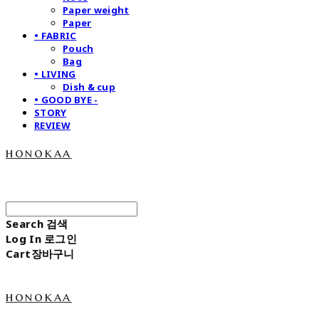
Paper weight
Paper
• FABRIC
Pouch
Bag
• LIVING
Dish & cup
• GOOD BYE -
STORY
REVIEW
honokaa
Search
검색
Log In
로그인
Cart
장바구니
honokaa