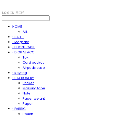
LOG IN
로그인
HOME
ALL
• SALE !
• Magsafe
• PHONE CASE
• DIGITAL ACC
Tok
Card pocket
Airpods case
• Keyring
• STATIONERY
Sticker
Masking tape
Note
Paper weight
Paper
• FABRIC
Pouch