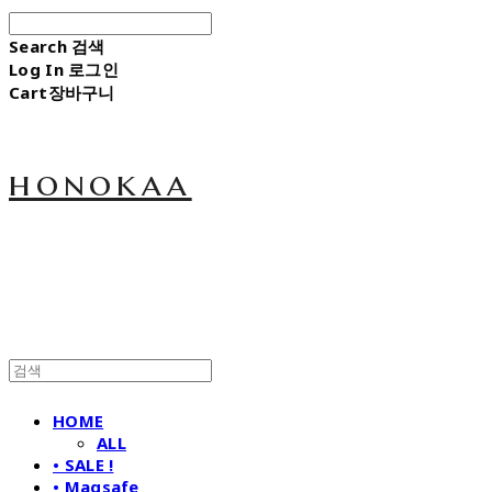
Search
검색
Log In
로그인
Cart
장바구니
honokaa
HOME
ALL
• SALE !
• Magsafe