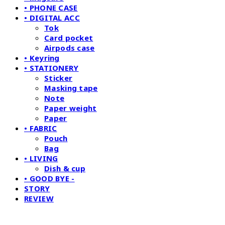
• PHONE CASE
• DIGITAL ACC
Tok
Card pocket
Airpods case
• Keyring
• STATIONERY
Sticker
Masking tape
Note
Paper weight
Paper
• FABRIC
Pouch
Bag
• LIVING
Dish & cup
• GOOD BYE -
STORY
REVIEW