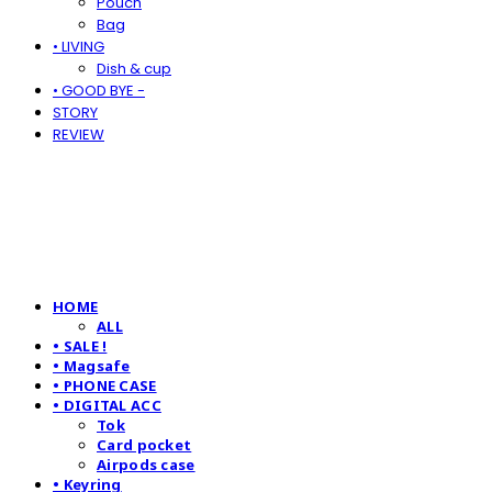
Pouch
Bag
• LIVING
Dish & cup
• GOOD BYE -
STORY
REVIEW
HOME
ALL
• SALE !
• Magsafe
• PHONE CASE
• DIGITAL ACC
Tok
Card pocket
Airpods case
• Keyring