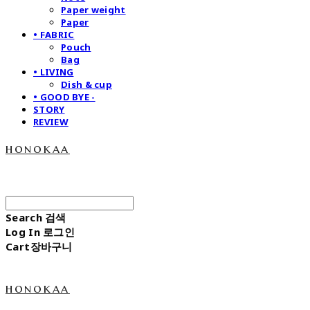
Paper weight
Paper
• FABRIC
Pouch
Bag
• LIVING
Dish & cup
• GOOD BYE -
STORY
REVIEW
honokaa
Search
검색
Log In
로그인
Cart
장바구니
honokaa