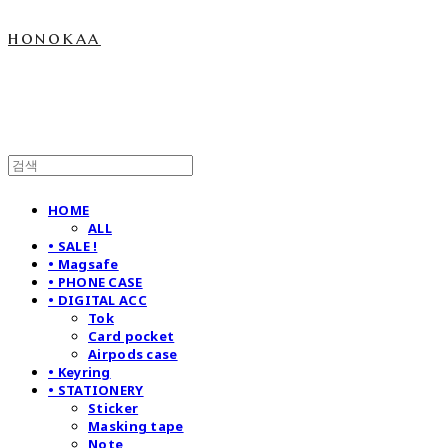
honokaa
HOME
ALL
• SALE !
• Magsafe
• PHONE CASE
• DIGITAL ACC
Tok
Card pocket
Airpods case
• Keyring
• STATIONERY
Sticker
Masking tape
Note