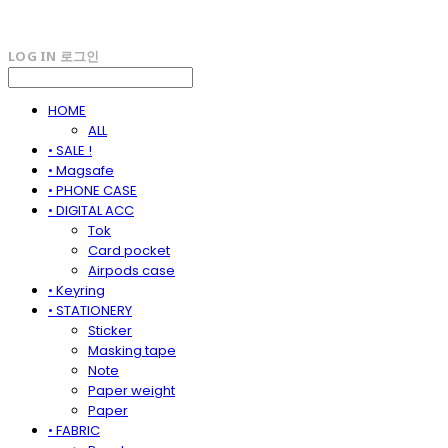
LOG IN
로그인
HOME
ALL
• SALE !
• Magsafe
• PHONE CASE
• DIGITAL ACC
Tok
Card pocket
Airpods case
• Keyring
• STATIONERY
Sticker
Masking tape
Note
Paper weight
Paper
• FABRIC