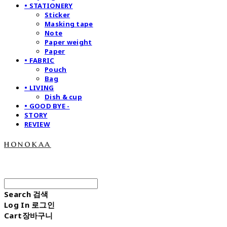
• STATIONERY
Sticker
Masking tape
Note
Paper weight
Paper
• FABRIC
Pouch
Bag
• LIVING
Dish & cup
• GOOD BYE -
STORY
REVIEW
honokaa
Search
검색
Log In
로그인
Cart
장바구니