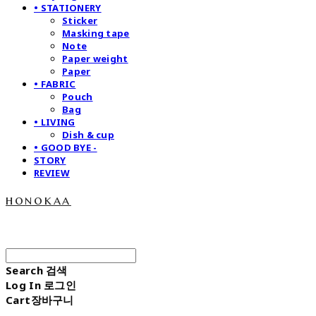
• STATIONERY
Sticker
Masking tape
Note
Paper weight
Paper
• FABRIC
Pouch
Bag
• LIVING
Dish & cup
• GOOD BYE -
STORY
REVIEW
honokaa
Search
검색
Log In
로그인
Cart
장바구니