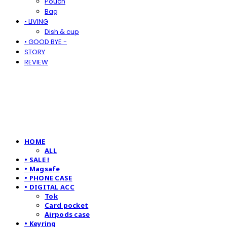
Pouch
Bag
• LIVING
Dish & cup
• GOOD BYE -
STORY
REVIEW
HOME
ALL
• SALE !
• Magsafe
• PHONE CASE
• DIGITAL ACC
Tok
Card pocket
Airpods case
• Keyring