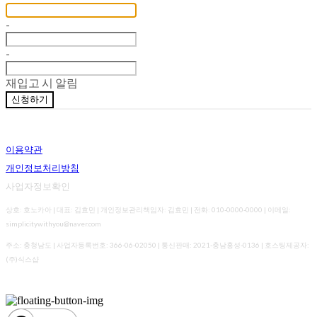
-
-
재입고 시 알림
신청하기
이용약관
개인정보처리방침
사업자정보확인
상호: 호노카아 | 대표: 김효민 | 개인정보관리책임자: 김효민 | 전화: 010-0000-0000 | 이메일:
simplicitywithyou@naver.com
주소: 충청남도 | 사업자등록번호:
366-06-02050
| 통신판매:
2021-충남홍성-0136
| 호스팅제공자:
(주)식스샵