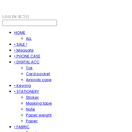
LOG IN
로그인
HOME
ALL
• SALE !
• Magsafe
• PHONE CASE
• DIGITAL ACC
Tok
Card pocket
Airpods case
• Keyring
• STATIONERY
Sticker
Masking tape
Note
Paper weight
Paper
• FABRIC