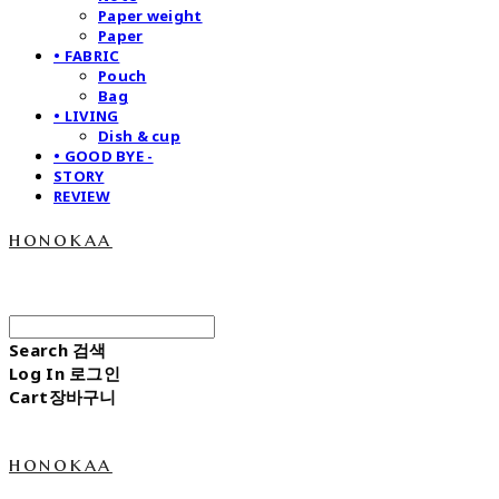
Paper weight
Paper
• FABRIC
Pouch
Bag
• LIVING
Dish & cup
• GOOD BYE -
STORY
REVIEW
honokaa
Search
검색
Log In
로그인
Cart
장바구니
honokaa