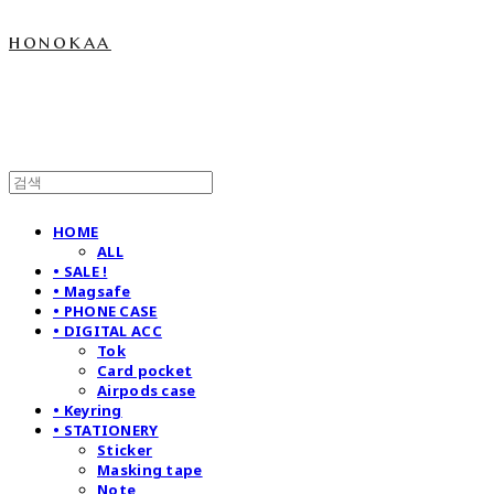
honokaa
HOME
ALL
• SALE !
• Magsafe
• PHONE CASE
• DIGITAL ACC
Tok
Card pocket
Airpods case
• Keyring
• STATIONERY
Sticker
Masking tape
Note