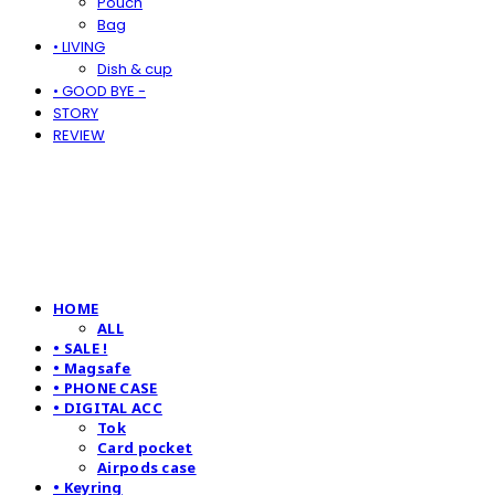
Pouch
Bag
• LIVING
Dish & cup
• GOOD BYE -
STORY
REVIEW
HOME
ALL
• SALE !
• Magsafe
• PHONE CASE
• DIGITAL ACC
Tok
Card pocket
Airpods case
• Keyring