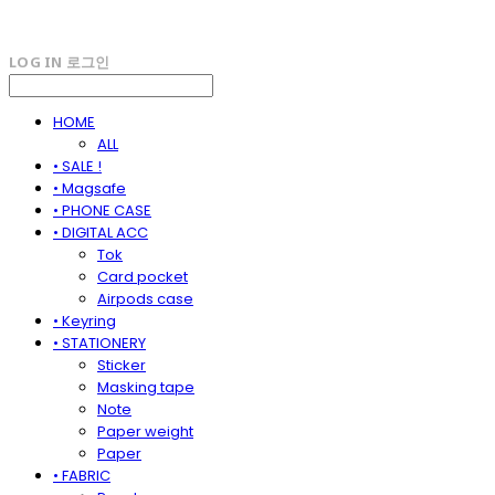
LOG IN
로그인
HOME
ALL
• SALE !
• Magsafe
• PHONE CASE
• DIGITAL ACC
Tok
Card pocket
Airpods case
• Keyring
• STATIONERY
Sticker
Masking tape
Note
Paper weight
Paper
• FABRIC