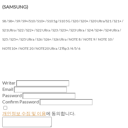
(SAMSUNG)
S8 / S8+ / S9 / S9+/S10 / S10+ / S10 5g / S10 5G / S20 / S20+ / S20 Ultra/S21 / S21+ /
S21Ultra / S22 / S22+ / S22 Ultra / S23 / S23+ / S23 Ultra / S24 / S24+ / S24 Ultra /
S25 / S25+ / S25 Ultra
NOTE 8 / NOTE 9 / NOTE 10 /
/ S26 / S26+ / S26 Ultra /
NOTE10+ / NOTE 20 / NOTE20 Ultra / Z flip 3 /4 /5/ 6
Writer
Email
Password
Confirm Password
개인정보 수집 및 이용
에 동의합니다.