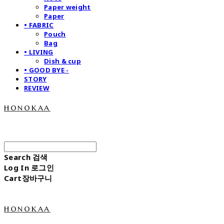
Paper weight
Paper
• FABRIC
Pouch
Bag
• LIVING
Dish & cup
• GOOD BYE -
STORY
REVIEW
honokaa
Search
검색
Log In
로그인
Cart
장바구니
honokaa