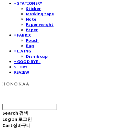
• STATIONERY
Sticker
Masking tape
Note
Paper weight
Paper
• FABRIC
Pouch
Bag
• LIVING
Dish & cup
• GOOD BYE -
STORY
REVIEW
honokaa
Search
검색
Log In
로그인
Cart
장바구니