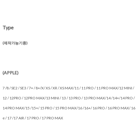
Type
(제작가능기종)
(APPLE)
7 /8 / SE2 / SE3 / 7+ / 8+/X/ XS / XR / XS MAX/11 / 11 PRO / 11 PRO MAX/12 MINI /
12 / 12PRO / 12PRO MAX/13 MINI / 13 / 13 PRO / 13 PRO MAX/14 /14+/14 PRO /
14 PRO MAX/15 /15+/ 15 PRO / 15 PRO MAX/16 /16+/ 16 PRO / 16 PRO MAX/ 16
e / 17 /17 AIR / 17 PRO / 17 PRO MAX