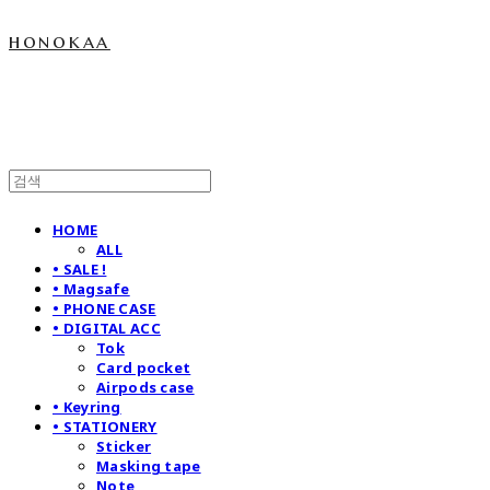
honokaa
HOME
ALL
• SALE !
• Magsafe
• PHONE CASE
• DIGITAL ACC
Tok
Card pocket
Airpods case
• Keyring
• STATIONERY
Sticker
Masking tape
Note