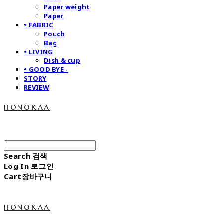
Paper weight
Paper
• FABRIC
Pouch
Bag
• LIVING
Dish & cup
• GOOD BYE -
STORY
REVIEW
honokaa
Search
검색
Log In
로그인
Cart
장바구니
honokaa