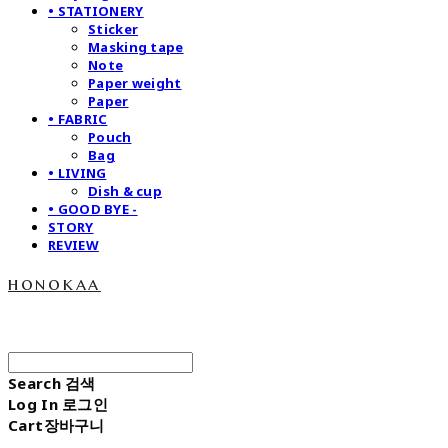
• STATIONERY
Sticker
Masking tape
Note
Paper weight
Paper
• FABRIC
Pouch
Bag
• LIVING
Dish & cup
• GOOD BYE -
STORY
REVIEW
honokaa
Search
검색
Log In
로그인
Cart
장바구니