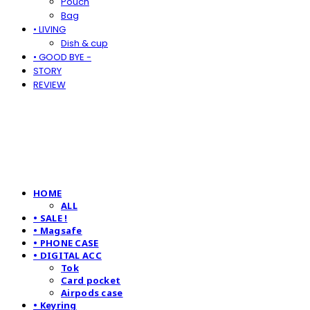
Pouch
Bag
• LIVING
Dish & cup
• GOOD BYE -
STORY
REVIEW
HOME
ALL
• SALE !
• Magsafe
• PHONE CASE
• DIGITAL ACC
Tok
Card pocket
Airpods case
• Keyring