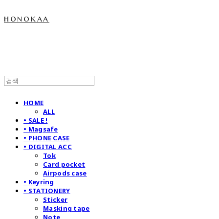
honokaa
HOME
ALL
• SALE !
• Magsafe
• PHONE CASE
• DIGITAL ACC
Tok
Card pocket
Airpods case
• Keyring
• STATIONERY
Sticker
Masking tape
Note