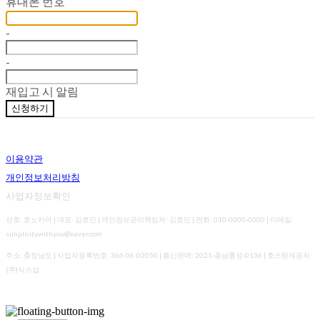
휴대폰 번호
-
-
재입고 시 알림
신청하기
이용약관
개인정보처리방침
사업자정보확인
상호: 호노카아 | 대표: 김효민 | 개인정보관리책임자: 김효민 | 전화: 010-0000-0000 | 이메일:
simplicitywithyou@naver.com
주소: 충청남도 | 사업자등록번호:
366-06-02050
| 통신판매:
2021-충남홍성-0136
| 호스팅제공자:
(주)식스샵