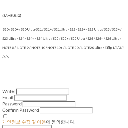
(SAMSUNG)
S20 / S20+ / S20 Ultra/S21 / S21+ / S21Ultra / S22 / S22+ / S22 Ultra / S23 / S23+ /
S23 Ultra / S24 / S24+ / S24 Ultra / S25 / S25+ / S25 Ultra
/ S26 / S26+ / S26 Ultra /
NOTE 8 / NOTE 9 / NOTE 10 / NOTE10+ / NOTE 20 / NOTE20 Ultra / Z flip 1/2/ 3/4
/5/6
Writer
Email
Password
Confirm Password
개인정보 수집 및 이용
에 동의합니다.