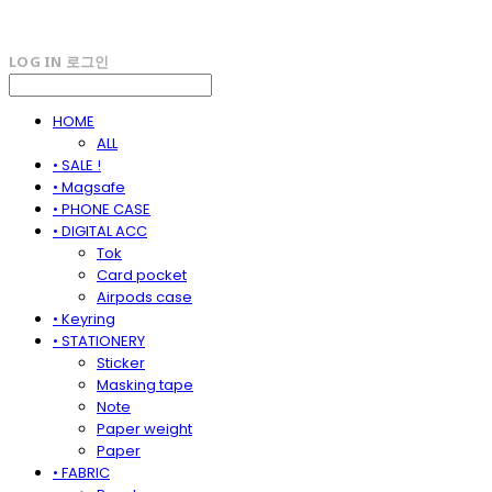
LOG IN
로그인
HOME
ALL
• SALE !
• Magsafe
• PHONE CASE
• DIGITAL ACC
Tok
Card pocket
Airpods case
• Keyring
• STATIONERY
Sticker
Masking tape
Note
Paper weight
Paper
• FABRIC